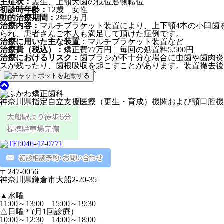
主症状：
叢生、上顎犬歯の低位唇側転位
初診時年齢：
12歳 女性
動的治療期間：
2年2ヵ月
治療内容：
マルチブラケット装置により、上下顎4本の小臼歯
られ、患者さんご本人も満足して頂けた症例です。
治療に用いた主な装置
：マルチブラケット装置など
治療費（税込）：
矯正費77万円 毎回の処置料5,500円
治療におけるリスク：
歯ブラシが不十分な場合に虫歯や歯肉炎
スが残ったり、歯根吸収を起こすことがあります。装置撤去後
`
神奈川県指定自立支援医療（更生・育成）機関および顎口腔機
〒247-0056
神奈川県鎌倉市大船2-20-35
▲
水曜
11:00～13:00 15:00～19:30
△
日曜＊(月1回診療）
10:00～12:30 14:00～18:00