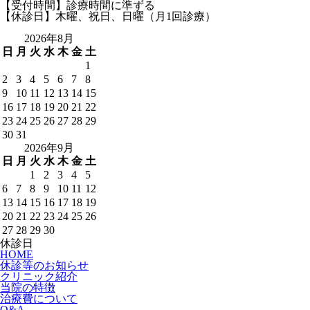
【受付時間】診療時間に準ずる
【休診日】木曜、祝日、日曜（月1回診療）
2026年8月
日
月
火
水
木
金
土
1
2
3
4
5
6
7
8
9
10
11
12
13
14
15
16
17
18
19
20
21
22
23
24
25
26
27
28
29
30
31
2026年9月
日
月
火
水
木
金
土
1
2
3
4
5
6
7
8
9
10
11
12
13
14
15
16
17
18
19
20
21
22
23
24
25
26
27
28
29
30
休診日
HOME
休診等のお知らせ
クリニック紹介
当院の特徴
治療費について
Q&A