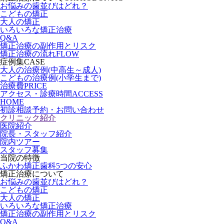
お悩みの歯並びはどれ？
こどもの矯正
大人の矯正
いろいろな矯正治療
Q&A
矯正治療の副作用とリスク
矯正治療の流れ
FLOW
症例集
CASE
大人の治療例(中高生～成人)
こどもの治療例(小学生まで)
治療費
PRICE
アクセス・診療時間
ACCESS
HOME
初診相談予約・お問い合わせ
クリニック紹介
医院紹介
院長・スタッフ紹介
院内ツアー
スタッフ募集
当院の特徴
ふかわ矯正歯科5つの安心
矯正治療について
お悩みの歯並びはどれ？
こどもの矯正
大人の矯正
いろいろな矯正治療
矯正治療の副作用とリスク
Q&A