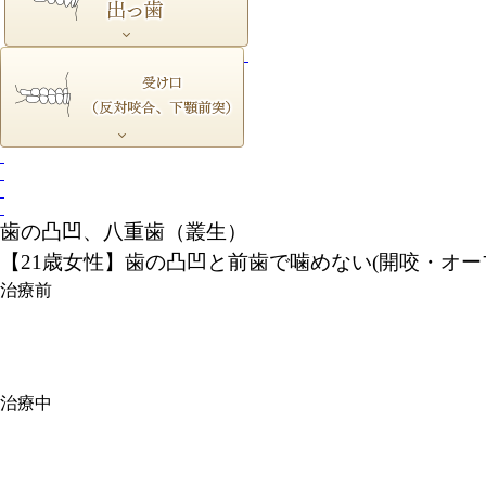
歯の凸凹、八重歯（叢生）
【21歳女性】歯の凸凹と前歯で噛めない(開咬・オー
治療前
治療中