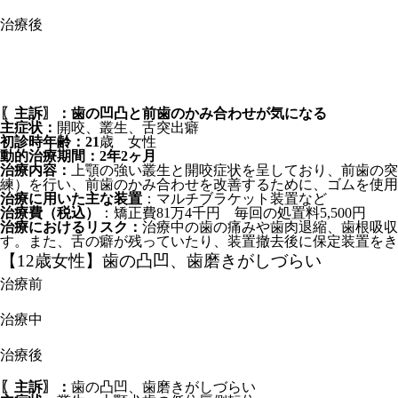
治療後
〖主訴〗：歯の凹凸と前歯のかみ合わせが気になる
主症状：
開咬、叢生、舌突出癖
初診時年齢：21
歳 女性
動的治療期間：2年2ヶ月
治療内容：
上顎の強い叢生と開咬症状を呈しており、前歯の突
練）を行い、前歯のかみ合わせを改善するために、ゴムを使用
治療に用いた主な装置
：マルチブラケット装置など
治療費（税込）
：矯正費81万4千円 毎回の処置料5,500円
治療におけるリスク：
治療中の歯の痛みや歯肉退縮、歯根吸収
す。また、舌の癖が残っていたり、装置撤去後に保定装置をき
【12歳女性】歯の凸凹、歯磨きがしづらい
治療前
治療中
治療後
〖主訴〗：
歯の凸凹、歯磨きがしづらい