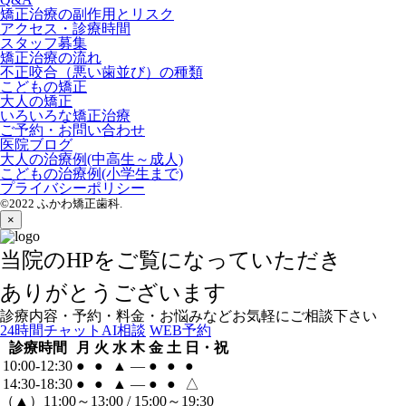
矯正治療の副作用とリスク
アクセス・診療時間
スタッフ募集
矯正治療の流れ
不正咬合（悪い歯並び）の種類
こどもの矯正
大人の矯正
いろいろな矯正治療
ご予約・お問い合わせ
医院ブログ
大人の治療例(中高生～成人)
こどもの治療例(小学生まで)
プライバシーポリシー
©2022 ふかわ矯正歯科.
×
当院のHPをご覧になっていただき
ありがとうございます
診療内容・予約・料金・お悩みなどお気軽にご相談下さい
24時間チャットAI相談
WEB予約
診療時間
月
火
水
木
金
土
日・祝
10:00-12:30
●
●
▲
―
●
●
●
14:30-18:30
●
●
▲
―
●
●
△
（
▲
）11:00～13:00 / 15:00～19:30