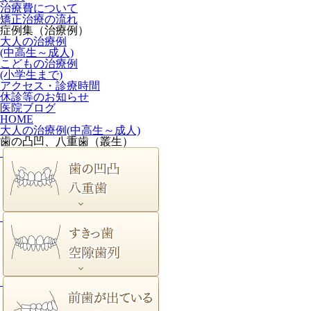
治療費について
矯正治療の流れ
症例集（治療例）
大人の治療例
(中高生～成人)
こどもの治療例
(小学生まで)
アクセス・診療時間
休診等のお知らせ
医院ブログ
HOME
大人の治療例(中高生～成人)
歯の凸凹、八重歯（叢生）