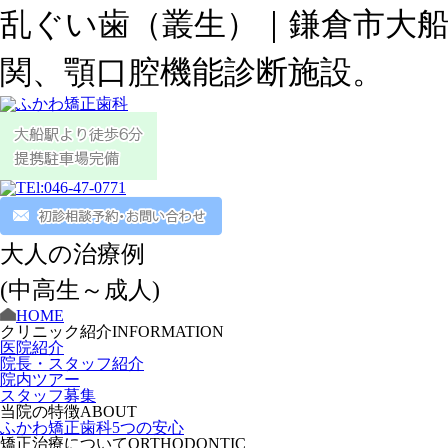
乱ぐい歯（叢生）｜鎌倉市大
関、顎口腔機能診断施設。
大人の治療例
(中高生～成人)
HOME
クリニック紹介
INFORMATION
医院紹介
院長・スタッフ紹介
院内ツアー
スタッフ募集
当院の特徴
ABOUT
ふかわ矯正歯科5つの安心
矯正治療について
ORTHODONTIC