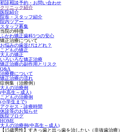
初診相談予約・お問い合わせ
クリニック紹介
医院紹介
院長・スタッフ紹介
院内ツアー
スタッフ募集
当院の特徴
ふかわ矯正歯科5つの安心
矯正治療について
お悩みの歯並びはどれ？
こどもの矯正
大人の矯正
いろいろな矯正治療
矯正治療の副作用とリスク
Q&A
治療費について
矯正治療の流れ
症例集（治療例）
大人の治療例
(中高生～成人)
こどもの治療例
(小学生まで)
アクセス・診療時間
休診等のお知らせ
医院ブログ
HOME
大人の治療例(中高生～成人)
【15歳男性】すきっ歯と出っ歯を治したい（非抜歯治療）