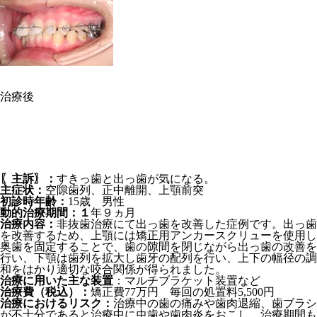
治療後
〖主訴〗：
すきっ歯と出っ歯が気になる。
主症状：
空隙歯列、正中離開、上顎前突
初診時年齢：
15歳 男性
動的治療期間：１
年９ヵ月
治療内容：
非抜歯治療にて出っ歯を改善した症例です。出っ歯
を改善するため、上顎には矯正用アンカースクリューを使用し
奥歯を固定することで、歯の隙間を閉じながら出っ歯の改善を
行い、下顎は歯列を拡大し歯牙の配列を行い、上下の幅径の調
和をはかり適切な咬合関係が得られました。
治療に用いた主な装置
：マルチブラケット装置など
治療費（税込）：
矯正費77万円 毎回の処置料5,500円
治療におけるリスク：
治療中の歯の痛みや歯肉退縮、歯ブラシ
が不十分であると治療中に虫歯や歯肉炎をおこし、治療期間も