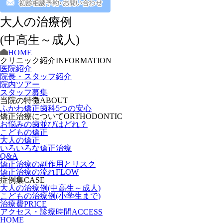
大人の治療例
(中高生～成人)
HOME
クリニック紹介
INFORMATION
医院紹介
院長・スタッフ紹介
院内ツアー
スタッフ募集
当院の特徴
ABOUT
ふかわ矯正歯科5つの安心
矯正治療について
ORTHODONTIC
お悩みの歯並びはどれ？
こどもの矯正
大人の矯正
いろいろな矯正治療
Q&A
矯正治療の副作用とリスク
矯正治療の流れ
FLOW
症例集
CASE
大人の治療例(中高生～成人)
こどもの治療例(小学生まで)
治療費
PRICE
アクセス・診療時間
ACCESS
HOME