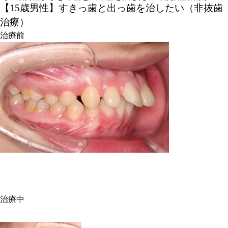
【15歳男性】すきっ歯と出っ歯を治したい（非抜歯
治療）
治療前
治療中