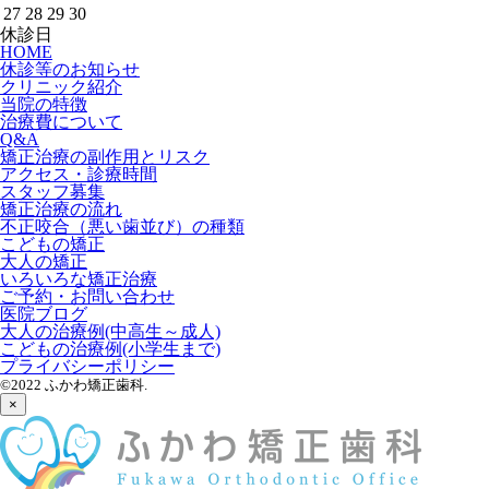
27
28
29
30
休診日
HOME
休診等のお知らせ
クリニック紹介
当院の特徴
治療費について
Q&A
矯正治療の副作用とリスク
アクセス・診療時間
スタッフ募集
矯正治療の流れ
不正咬合（悪い歯並び）の種類
こどもの矯正
大人の矯正
いろいろな矯正治療
ご予約・お問い合わせ
医院ブログ
大人の治療例(中高生～成人)
こどもの治療例(小学生まで)
プライバシーポリシー
©2022 ふかわ矯正歯科.
×