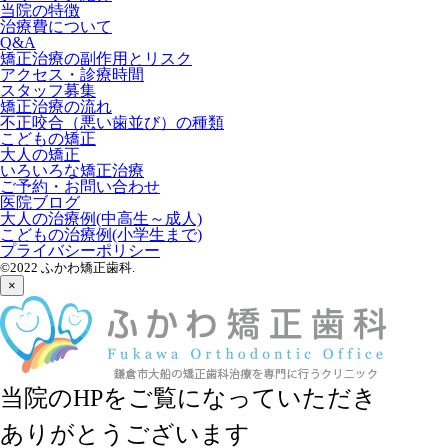
当院の特徴
治療費について
Q&A
矯正治療の副作用とリスク
アクセス・診療時間
スタッフ募集
矯正治療の流れ
不正咬合（悪い歯並び）の種類
こどもの矯正
大人の矯正
いろいろな矯正治療
ご予約・お問い合わせ
医院ブログ
大人の治療例(中高生～成人)
こどもの治療例(小学生まで)
プライバシーポリシー
©2022 ふかわ矯正歯科.
×
当院のHPをご覧になっていただき
ありがとうございます