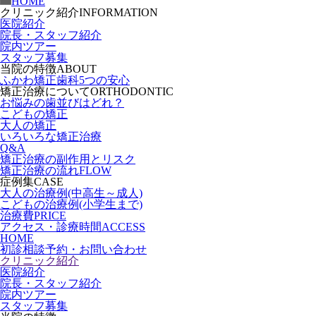
HOME
クリニック紹介
INFORMATION
医院紹介
院長・スタッフ紹介
院内ツアー
スタッフ募集
当院の特徴
ABOUT
ふかわ矯正歯科5つの安心
矯正治療について
ORTHODONTIC
お悩みの歯並びはどれ？
こどもの矯正
大人の矯正
いろいろな矯正治療
Q&A
矯正治療の副作用とリスク
矯正治療の流れ
FLOW
症例集
CASE
大人の治療例(中高生～成人)
こどもの治療例(小学生まで)
治療費
PRICE
アクセス・診療時間
ACCESS
HOME
初診相談予約・お問い合わせ
クリニック紹介
医院紹介
院長・スタッフ紹介
院内ツアー
スタッフ募集